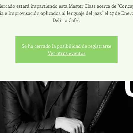
ercado estará impartiendo esta Master Class acerca de "Conce
 e Improvisación aplicados al lenguaje del jazz" el 27 de Ener
Delirio Café".
Se ha cerrado la posibilidad de registrarse
Ver otros eventos