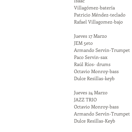
Isaac

Villagómez-batería

Patricio Méndez-teclado

Rafael Villagomez-bajo

Jueves 17 Marzo

JEM 5eto

Armando Servin-Trumpet

Paco Servin-sax

Raúl Ríos- drums

Octavio Monroy-bass

Dulce Resillas-keyb

Jueves 24 Marzo

JAZZ TRIO

Octavio Monroy-bass

Armando Servín-Trumpet

Dulce Resillas-Keyb
