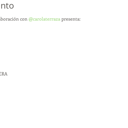
ento
aboración con 
@carolaterraza
 presenta:

RA
