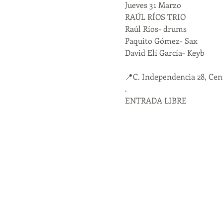
Jueves 31 Marzo

RAÚL RÍOS TRIO

Raúl Ríos- drums

Paquito Gómez- Sax

David Elí García- Keyb

📍C. Independencia 28, Cen
.
