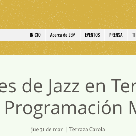
INICIO
Acerca de JEM
EVENTOS
PRENSA
T
es de Jazz en Te
a Programación
jue 31 de mar
  |  
Terraza Carola