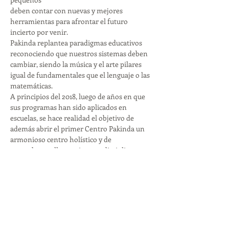
deben contar con nuevas y mejores 
herramientas para afrontar el futuro 
incierto por venir.
Pakinda replantea paradigmas educativos 
reconociendo que nuestros sistemas deben 
cambiar, siendo la música y el arte pilares 
igual de fundamentales que el lenguaje o las 
matemáticas. 
A principios del 2018, luego de años en que 
sus programas han sido aplicados en 
escuelas, se hace realidad el objetivo de 
además abrir el primer Centro Pakinda un 
armonioso centro holístico y de 
neurodesarrollo que  integra disciplinas que 
permiten a pequeños y grandes asegurar un 
desarrollo integral a través d…
Mostrar más